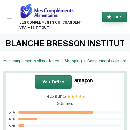
Panneau de gestion des cookies
TOPs
LES COMPLÉMENTS QUI CHANGENT
VRAIMENT TOUT
BLANCHE BRESSON INSTITUT
Mes complements alimentaires
Shopping
Compléments alimentaires par objectif
Voir l'offre
4,5 sur 5
★★★★★
★★★★★
205 avis
5 ★
4 ★
3 ★