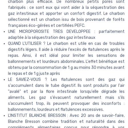
charbon plus efficace. De nombreux petits pores sont
fabriqués : ce sont eux qui vont aider à la séquestration des
gaz intestinaux et apporter un confort digestif. Le charbon
sélectionné est un charbon issu de bois provenant de forêts
françaises éco-gérées et certifiées PEFC.
UNE MICROPOROSITE TRES DEVELOPPEE : parfaitement
adaptée à la séquestration des gaz intestinaux
QUAND L'UTILISER ? Le charbon est utile en cas de troubles
digestifs légers. Il aide à réduire l'excès de flatulences après le
repas. Ainsi, il est idéal pour limiter les sensations de
ballonnements et lourdeurs abdominales. L'effet bénéfique est
obtenu par la consommation de 1 g au moins 30 minutes avant
le repas et de 1 g juste après
LE SAVIEZ-VOUS ? Les flatulences sont des gaz qui
s'accumulent dans le tube digestif. Ils sont produits par l'air
"avalé" et par la flore intestinale lorsqu'elle dégrade les
aliments. Les gaz s'évacuent naturellement mais s'ils
s’accumulent trop, ils peuvent provoquer des inconforts :
ballonnements, lourdeurs et flatulences excessives.
L’INSTITUT BLANCHE BRESSON : Avec 20 ans de savoir-faire,
Blanche Bresson combine tradition et naturalité dans des
compléments alimentaires conçus pour répondre à vos