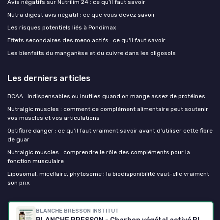
Avis négatifs sur Nutrilim 24 : ce qu'il faut savoir
Nutra digest avis négatif : ce que vous devez savoir
Les risques potentiels liés à Pondimax
Effets secondaires des meno actifs : ce qu'il faut savoir
Les bienfaits du manganèse et du cuivre dans les oligosols
Les derniers articles
BCAA : indispensables ou inutiles quand on mange assez de protéines
Nutralgic muscles : comment ce complément alimentaire peut soutenir
vos muscles et vos articulations
Optifibre danger : ce qu’il faut vraiment savoir avant d’utiliser cette fibre
de guar
Nutralgic muscles : comprendre le rôle des compléments pour la
fonction musculaire
Liposomal, micellaire, phytosome : la biodisponibilité vaut-elle vraiment
son prix
Mes complements alimentaires
BLANCHE BRESSON INSTITUT