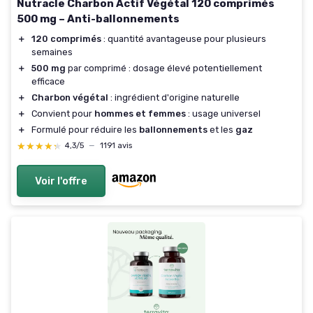
Nutracle Charbon Actif Végétal 120 comprimés
500 mg – Anti-ballonnements
＋
120 comprimés
: quantité avantageuse pour plusieurs
semaines
＋
500 mg
par comprimé : dosage élevé potentiellement
efficace
＋
Charbon végétal
: ingrédient d'origine naturelle
＋
Convient pour
hommes et femmes
: usage universel
＋
Formulé pour réduire les
ballonnements
et les
gaz
★★★★★
★★★★★
4,3/5
—
1191 avis
Voir l'offre