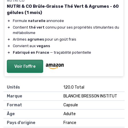
NUTRI CO
NUTRI & CO Brûle‑Graisse Thé Vert & Agrumes - 60
gélules (1 mois)
＋
Formule
naturelle
annoncée
＋
Contient
thé vert
connu pour ses propriétés stimulantes du
métabolisme
＋
Arômes
agrumes
pour un goût frais
＋
Convient aux
vegans
＋
Fabriqué en France
— traçabilité potentielle
Voir l'offre
Unités
‎120.0 Total
Marque
‎BLANCHE BRESSON INSTITUT
Format
‎Capsule
Âge
‎Adulte
Pays d'origine
‎France