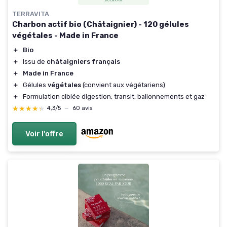
TERRAVITA
Charbon actif bio (Châtaignier) - 120 gélules
végétales - Made in France
＋
Bio
＋
Issu de
châtaigniers français
＋
Made in France
＋
Gélules
végétales
(convient aux végétariens)
＋
Formulation ciblée digestion, transit, ballonnements et gaz
★★★★★
★★★★★
4,3/5
—
60 avis
Voir l'offre