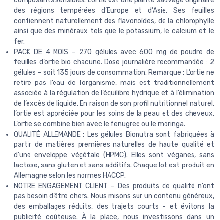
composants sensibles. L’ortie est une plante sauvage originaire
des régions tempérées d’Europe et d’Asie. Ses feuilles
contiennent naturellement des flavonoïdes, de la chlorophylle
ainsi que des minéraux tels que le potassium, le calcium et le
fer.
PACK DE 4 MOIS – 270 gélules avec 600 mg de poudre de
feuilles d’ortie bio chacune. Dose journalière recommandée : 2
gélules – soit 135 jours de consommation. Remarque : L’ortie ne
retire pas l’eau de l’organisme, mais est traditionnellement
associée à la régulation de l’équilibre hydrique et à l’élimination
de l’excès de liquide. En raison de son profil nutritionnel naturel,
l’ortie est appréciée pour les soins de la peau et des cheveux.
L’ortie se combine bien avec le fenugrec ou le moringa.
QUALITÉ ALLEMANDE : Les gélules Bionutra sont fabriquées à
partir de matières premières naturelles de haute qualité et
d’une enveloppe végétale (HPMC). Elles sont véganes, sans
lactose, sans gluten et sans additifs. Chaque lot est produit en
Allemagne selon les normes HACCP.
NOTRE ENGAGEMENT CLIENT – Des produits de qualité n’ont
pas besoin d’être chers. Nous misons sur un contenu généreux,
des emballages réduits, des trajets courts – et évitons la
publicité coûteuse. À la place, nous investissons dans un