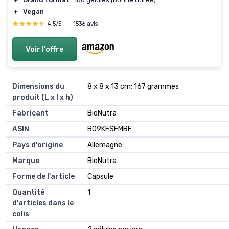
＋
Vegan
★★★★★
★★★★★
4,5/5
—
1536 avis
Voir l'offre
Dimensions du
8 x 8 x 13 cm; 167 grammes
produit (L x l x h)
Fabricant
BioNutra
ASIN
B09KFSFMBF
Pays d'origine
Allemagne
Marque
BioNutra
Forme de l'article
Capsule
Quantité
1
d'articles dans le
colis