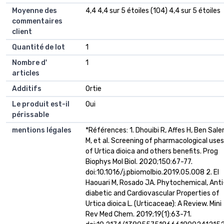
Moyenne des
4,4 4,4 sur 5 étoiles (104) 4,4 sur 5 étoiles
commentaires
client
Quantité de lot
1
Nombre d'
1
articles
Additifs
Ortie
Le produit est-il
Oui
périssable
mentions légales
*Références: 1. Dhouibi R, Affes H, Ben Sal
M, et al. Screening of pharmacological uses
of Urtica dioica and others benefits. Prog
Biophys Mol Biol. 2020;150:67-77.
doi:10.1016/j.pbiomolbio.2019.05.008 2. El
Haouari M, Rosado JA. Phytochemical, Anti
diabetic and Cardiovascular Properties of
Urtica dioica L. (Urticaceae): A Review. Mini
Rev Med Chem. 2019;19(1):63-71.