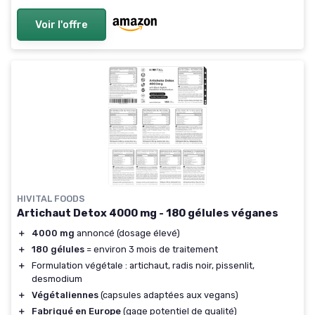
Complément Hommes
Voir l'offre
HIVITAL FOODS
Artichaut Detox 4000 mg - 180 gélules véganes
＋
4000 mg
annoncé (dosage élevé)
＋
180 gélules
= environ 3 mois de traitement
＋
Formulation végétale : artichaut, radis noir, pissenlit,
desmodium
＋
Végétaliennes
(capsules adaptées aux vegans)
＋
Fabriqué en Europe
(gage potentiel de qualité)