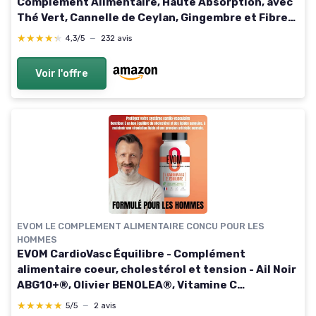
Complément Alimentaire, Haute Absorption, avec
Thé Vert, Cannelle de Ceylan, Gingembre et Fibres
Prébiotiques, Sans OGM, 60 ml 60 ml (Lot de 1)
★★★★★
★★★★★
4,3/5
—
232 avis
Voir l'offre
EVOM LE COMPLEMENT ALIMENTAIRE CONCU POUR LES
HOMMES
EVOM CardioVasc Équilibre - Complément
alimentaire coeur, cholestérol et tension - Ail Noir
ABG10+®, Olivier BENOLEA®, Vitamine C
liposomale, Cannelle, Cassis, NAC - 80 comprimés -
★★★★★
★★★★★
5/5
—
2 avis