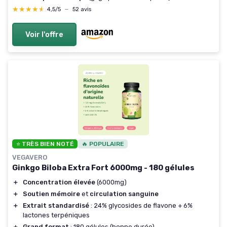
★★★★★
★★★★★
4,5/5
—
52 avis
Voir l'offre
⭐ TRÈS BIEN NOTÉ
🔥 POPULAIRE
VEGAVERO
Ginkgo Biloba Extra Fort 6000mg - 180 gélules
＋
Concentration élevée
(6000mg)
＋
Soutien mémoire
et
circulation sanguine
＋
Extrait standardisé
: 24% glycosides de flavone + 6%
lactones terpéniques
＋
Grand format
: 180 gélules (bonne durée)