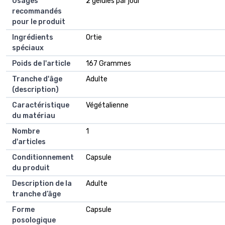
Usages
2 gélules par jour
recommandés
pour le produit
Ingrédients
Ortie
spéciaux
Poids de l'article
167 Grammes
Tranche d'âge
Adulte
(description)
Caractéristique
Végétalienne
du matériau
Nombre
1
d'articles
Conditionnement
Capsule
du produit
Description de la
Adulte
tranche d’âge
Forme
Capsule
posologique