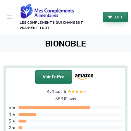
Panneau de gestion des cookies
TOPs
LES COMPLÉMENTS QUI CHANGENT
VRAIMENT TOUT
BIONOBLE
Voir l'offre
4,4 sur 5
★★★★★
★★★★★
58310 avis
5 ★
4 ★
3 ★
2 ★