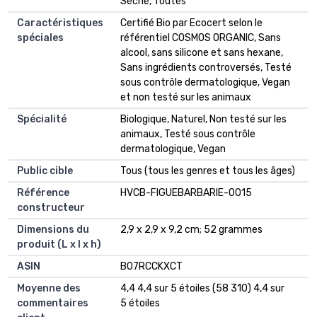
Sèche, Toutes
Caractéristiques
‎Certifié Bio par Ecocert selon le
spéciales
référentiel COSMOS ORGANIC, Sans
alcool, sans silicone et sans hexane,
Sans ingrédients controversés, Testé
sous contrôle dermatologique, Vegan
et non testé sur les animaux
Spécialité
‎Biologique, Naturel, Non testé sur les
animaux, Testé sous contrôle
dermatologique, Vegan
Public cible
‎Tous (tous les genres et tous les âges)
Référence
‎HVCB-FIGUEBARBARIE-0015
constructeur
Dimensions du
‎2,9 x 2,9 x 9,2 cm; 52 grammes
produit (L x l x h)
ASIN
‎B07RCCKXCT
Moyenne des
4,4 4,4 sur 5 étoiles (58 310) 4,4 sur
commentaires
5 étoiles