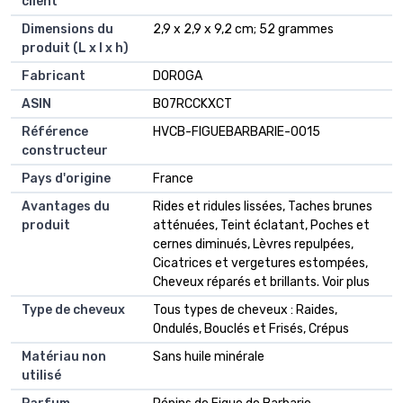
client
Dimensions du
2,9 x 2,9 x 9,2 cm; 52 grammes
produit (L x l x h)
Fabricant
DOROGA
ASIN
B07RCCKXCT
Référence
HVCB-FIGUEBARBARIE-0015
constructeur
Pays d'origine
France
Avantages du
Rides et ridules lissées, Taches brunes
produit
atténuées, Teint éclatant, Poches et
cernes diminués, Lèvres repulpées,
Cicatrices et vergetures estompées,
Cheveux réparés et brillants. Voir plus
Type de cheveux
Tous types de cheveux : Raides,
Ondulés, Bouclés et Frisés, Crépus
Matériau non
Sans huile minérale
utilisé