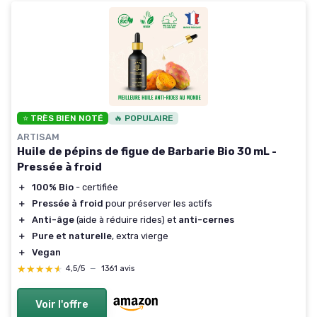
⭐ TRÈS BIEN NOTÉ
🔥 POPULAIRE
ARTISAM
Huile de pépins de figue de Barbarie Bio 30 mL -
Pressée à froid
＋
100% Bio
- certifiée
＋
Pressée à froid
pour préserver les actifs
＋
Anti-âge
(aide à réduire rides) et
anti-cernes
＋
Pure et naturelle
, extra vierge
＋
Vegan
★★★★★
★★★★★
4,5/5
—
1361 avis
Voir l'offre