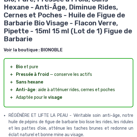
Hexane - Anti-Âge, Diminue Rides,
Cernes et Poches - Huile de Figue de
Barbarie Bio Visage - Flacon Verre,
Pipette - 15ml 15 ml (Lot de 1) Figue de
Barbarie
Voir la boutique :
BIONOBLE
＋
Bio
et pure
＋
Pressée à froid
— conserve les actifs
＋
Sans hexane
＋
Anti-âge
: aide à atténuer rides, cernes et poches
＋
Adaptée pour le
visage
RÉGÉNÈRE ET LIFTE LA PEAU - Véritable soin anti-âge, notre
huile de pépins de figue de barbarie bio lisse les rides, les ridules
et les pattes d’oie, atténue les taches brunes et redonne un
éclat naturel et bonne mine au visage.