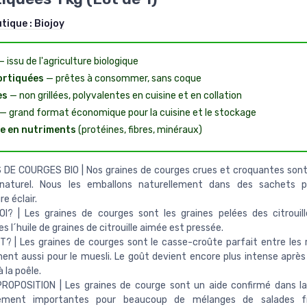
utique :
Biojoy
 issu de l'agriculture biologique
ortiquées
— prêtes à consommer, sans coque
es
— non grillées, polyvalentes en cuisine et en collation
— grand format économique pour la cuisine et le stockage
e en nutriments
(protéines, fibres, minéraux)
DE COURGES BIO | Nos graines de courges crues et croquantes sont
naturel. Nous les emballons naturellement dans des sachets p
e éclair.
? | Les graines de courges sont les graines pelées des citrouill
s l´huile de graines de citrouille aimée est pressée.
 | Les graines de courges sont le casse-croûte parfait entre les 
ent aussi pour le muesli. Le goût devient encore plus intense après
 la poêle.
ROPOSITION | Les graines de courge sont un aide confirmé dans la
ement importantes pour beaucoup de mélanges de salades fr