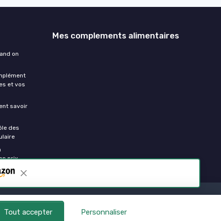
Mes complements alimentaires
uand on
omplément
es et vos
ment savoir
ôle des
laire
a
on prix
Tout accepter
Personnaliser