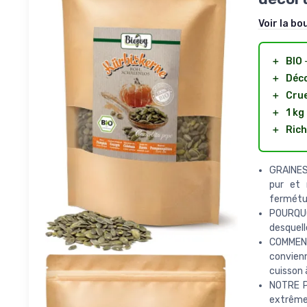
Voir la bo
＋
BIO
—
＋
Déc
＋
Cru
＋
1 kg
＋
Rich
GRAINES 
pur et 
fermétur
POURQUOI
desquelle
COMMENT?
convienn
cuisson à
NOTRE P
extrêm