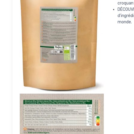
croquan
DÉCOUVR
d’ingré
monde.