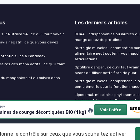
lus
Les derniers articles
sur Nutrilim 24 : ce qu'il faut savoir
BCAA : indispensables ou inutiles q
mange assez de protéines
avis négatif : ce que vous devez
Nutralgic muscles : comment ce c
alimentaire peut soutenir vos muscl
otentiels liés à Pondimax
articulations
aires des meno actifs : ce qu'il faut
Optifibre danger : ce qu’il faut vrai
avant d’utiliser cette fibre de guar
s du manganèse et du cuivre dans
Nutralgic muscles : comprendre le r
compléments pour la fonction muscu
Liposomal, micellaire, phytosome : l
biodisponibilité vaut-elle vraiment s
joy
🔥
Voir l'offre
aines de courge décortiquées BIO (1 kg)
Mentions légales
Politique de confidentialité
 donne le contrôle sur ceux que vous souhaitez activer
© Mes complements alimentaires 2026