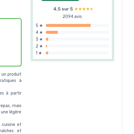
4,5 sur 5
★★★★★
★★★★★
2094 avis
5 ★
4 ★
3 ★
2 ★
1 ★
 un produit
ratiques à
es à partir
repas, mais
 une légère
 cuisine et
aîches et