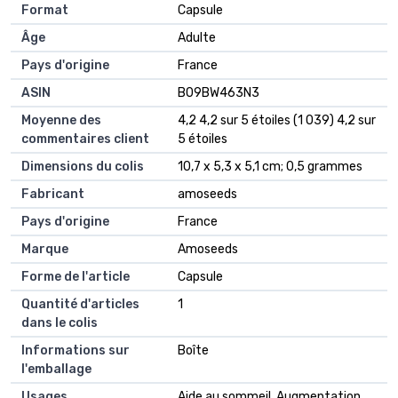
Format
‎Capsule
Âge
‎Adulte
Pays d'origine
‎France
ASIN
B09BW463N3
Moyenne des
4,2 4,2 sur 5 étoiles (1 039) 4,2 sur
commentaires client
5 étoiles
Dimensions du colis
10,7 x 5,3 x 5,1 cm; 0,5 grammes
Fabricant
amoseeds
Pays d'origine
France
Marque
Amoseeds
Forme de l'article
Capsule
Quantité d'articles
1
dans le colis
Informations sur
Boîte
l'emballage
Usages
Aide au sommeil, Augmentation