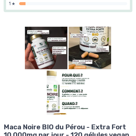
1 ★
Maca Noire BIO du Pérou - Extra Fort
10 000mg par jour - 120 gélules vegan