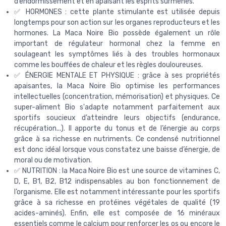
d’endormissement et en apaisant les esprits surmenés.
✅ HORMONES : cette plante stimulante est utilisée depuis
longtemps pour son action sur les organes reproducteurs et les
hormones. La Maca Noire Bio possède également un rôle
important de régulateur hormonal chez la femme en
soulageant les symptômes liés à des troubles hormonaux
comme les bouffées de chaleur et les règles douloureuses.
✅ ÉNERGIE MENTALE ET PHYSIQUE : grâce à ses propriétés
apaisantes, la Maca Noire Bio optimise les performances
intellectuelles (concentration, mémorisation) et physiques. Ce
super-aliment Bio s'adapte notamment parfaitement aux
sportifs soucieux d’atteindre leurs objectifs (endurance,
récupération...). Il apporte du tonus et de l’énergie au corps
grâce à sa richesse en nutriments. Ce condensé nutritionnel
est donc idéal lorsque vous constatez une baisse d’énergie, de
moral ou de motivation.
✅ NUTRITION : la Maca Noire Bio est une source de vitamines C,
D, E, B1, B2, B12 indispensables au bon fonctionnement de
l’organisme. Elle est notamment intéressante pour les sportifs
grâce à sa richesse en protéines végétales de qualité (19
acides-aminés). Enfin, elle est composée de 16 minéraux
essentiels comme le calcium pour renforcer les os ou encore le