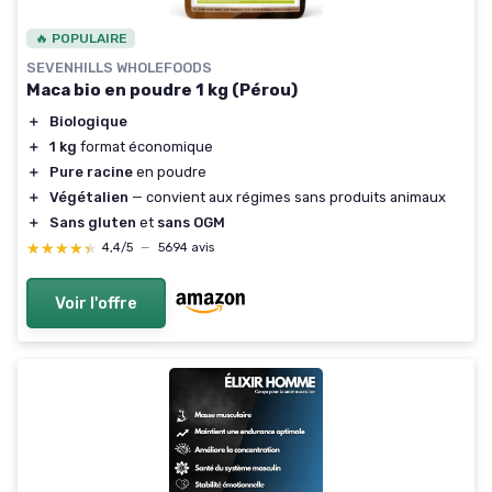
🔥 POPULAIRE
SEVENHILLS WHOLEFOODS
Maca bio en poudre 1 kg (Pérou)
＋
Biologique
＋
1 kg
format économique
＋
Pure racine
en poudre
＋
Végétalien
— convient aux régimes sans produits animaux
＋
Sans gluten
et
sans OGM
★★★★★
★★★★★
4,4/5
—
5694 avis
Voir l'offre