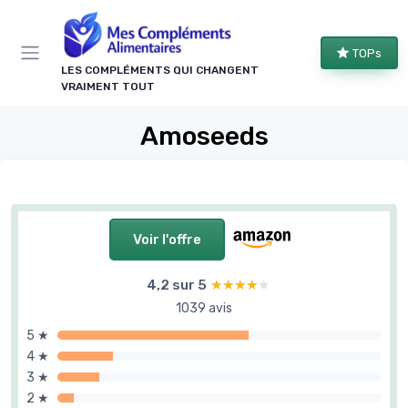
Panneau de gestion des cookies
TOPs
LES COMPLÉMENTS QUI CHANGENT
VRAIMENT TOUT
Amoseeds
Voir l'offre
4,2 sur 5
★★★★★
★★★★★
1039 avis
5 ★
4 ★
3 ★
2 ★