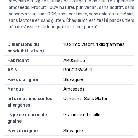
recyclable d’1kg de Graines de Courge Bio de qualité supérieure
amoseeds. Produit 100% naturel, pur, vegan, sans additif, sans
conservateur, sans OGM, sans pesticide, sans colorant artificiel,
sans lactose et sans gluten. Chaque lot est testé par des tiers
afin de s’assurer de leur qualité et leur pureté.
Dimensions du
10 x 19 x 28 cm; 1 kilogrammes
produit (L x l x h)
Fabricant
AMOSEEDS
ASIN
B0CQRSWWHJ
Pays d'origine
Slovaquie
Marque
Amoseeds
Informations sur les
Contient : Sans Gluten
allergènes
Type de noix ou de
Graine de citrouille
graine
Pays d’origine
Slovaquie