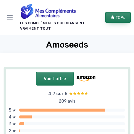
Panneau de gestion des cookies
TOPs
LES COMPLÉMENTS QUI CHANGENT
VRAIMENT TOUT
Amoseeds
Voir l'offre
4,7 sur 5
★★★★★
★★★★★
289 avis
5 ★
4 ★
3 ★
2 ★