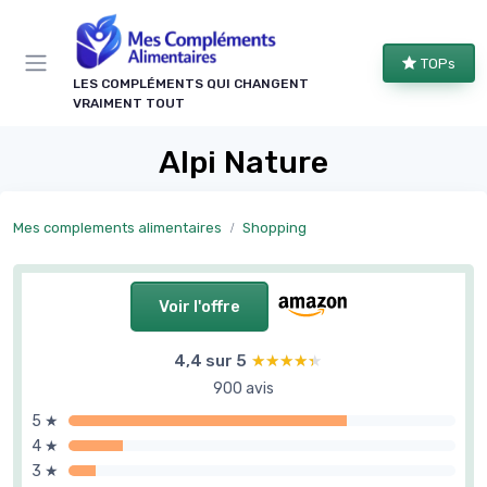
Panneau de gestion des cookies
TOPs
LES COMPLÉMENTS QUI CHANGENT
VRAIMENT TOUT
Alpi Nature
Mes complements alimentaires
Shopping
Voir l'offre
4,4 sur 5
★★★★★
★★★★★
900 avis
5 ★
4 ★
3 ★