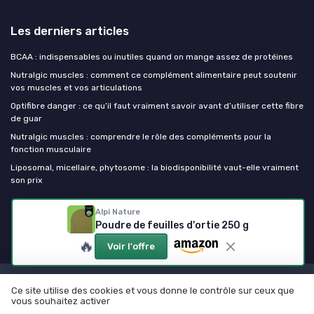
Les derniers articles
BCAA : indispensables ou inutiles quand on mange assez de protéines
Nutralgic muscles : comment ce complément alimentaire peut soutenir
vos muscles et vos articulations
Optifibre danger : ce qu’il faut vraiment savoir avant d’utiliser cette fibre
de guar
Nutralgic muscles : comprendre le rôle des compléments pour la
fonction musculaire
Liposomal, micellaire, phytosome : la biodisponibilité vaut-elle vraiment
son prix
Alpi Nature
Mes complements alimentaires
Poudre de feuilles d'ortie 250 g
🔥
Voir l'offre
Mentions légales
Politique de confidentialité
Ce site utilise des cookies et vous donne le contrôle sur ceux que
vous souhaitez activer
© Mes complements alimentaires 2026