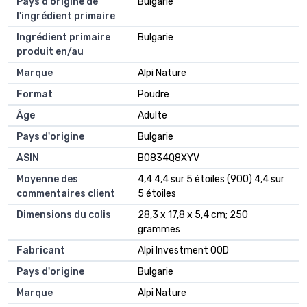
Pays d'origine de
‎Bulgarie
l'ingrédient primaire
Ingrédient primaire
‎Bulgarie
produit en/au
Marque
‎Alpi Nature
Format
‎Poudre
Âge
‎Adulte
Pays d'origine
‎Bulgarie
ASIN
B0834Q8XYV
Moyenne des
4,4 4,4 sur 5 étoiles (900) 4,4 sur
commentaires client
5 étoiles
Dimensions du colis
28,3 x 17,8 x 5,4 cm; 250
grammes
Fabricant
Alpi Investment OOD
Pays d'origine
Bulgarie
Marque
Alpi Nature