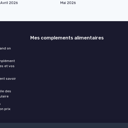
Avril 2026
Mai 2026
Mes complements alimentaires
uand on
omplément
es et vos
ment savoir
ôle des
laire
a
on prix