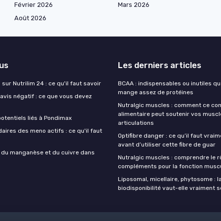
Février 2026
Mars 2026
Août 2026
lus
Les derniers articles
sur Nutrilim 24 : ce qu'il faut savoir
BCAA : indispensables ou inutiles q
mange assez de protéines
avis négatif : ce que vous devez
Nutralgic muscles : comment ce c
alimentaire peut soutenir vos muscl
otentiels liés à Pondimax
articulations
aires des meno actifs : ce qu'il faut
Optifibre danger : ce qu’il faut vrai
avant d’utiliser cette fibre de guar
s du manganèse et du cuivre dans
Nutralgic muscles : comprendre le r
compléments pour la fonction muscu
Liposomal, micellaire, phytosome : l
biodisponibilité vaut-elle vraiment s