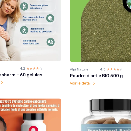
4.2
☆☆☆☆☆
★★★★★
Alpi Nature
4.3
☆☆☆☆☆
★★★★★
lapharm – 60 gélules
Poudre d'ortie BIO 500 g
l
Voir le détail