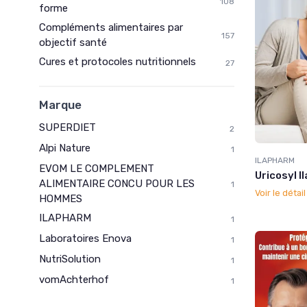
108
forme
Compléments alimentaires par
157
objectif santé
Cures et protocoles nutritionnels
27
Marque
SUPERDIET
2
Alpi Nature
1
ILAPHARM
EVOM LE COMPLEMENT
Uricosyl I
ALIMENTAIRE CONCU POUR LES
1
Voir le détai
HOMMES
ILAPHARM
1
Laboratoires Enova
1
NutriSolution
1
vomAchterhof
1