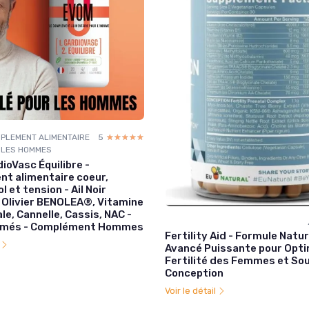
PLEMENT ALIMENTAIRE
5
☆☆☆☆☆
★★★★★
 LES HOMMES
ioVasc Équilibre -
t alimentaire coeur,
l et tension - Ail Noir
Olivier BENOLEA®, Vitamine
le, Cannelle, Cassis, NAC -
imés - Complément Hommes
Fertility Aid - Formule Natur
l
Avancé Puissante pour Opti
Fertilité des Femmes et Sou
Conception
Voir le détail