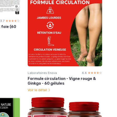
3.7
☆☆☆☆☆
★★★★★
 foie (60
Laboratoires Enova
4.4
☆☆☆☆☆
★★★★★
Formule circulation - Vigne rouge &
Ginkgo - 60 gélules
Voir le détail