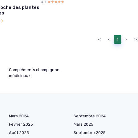
4.7
☆☆☆☆☆
★★★★★
poche des plantes
es
l
‹‹
‹
1
›
››
Compléments champignons
médicinaux
Mars 2024
Septembre 2024
Février 2025
Mars 2025
Août 2025
Septembre 2025