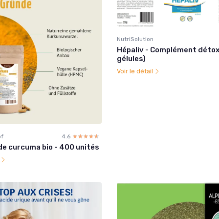
NutriSolution
Hépaliv - Complément détox
gélules)
Voir le détail
of
4.6
☆☆☆☆☆
★★★★★
de curcuma bio - 400 unités
l