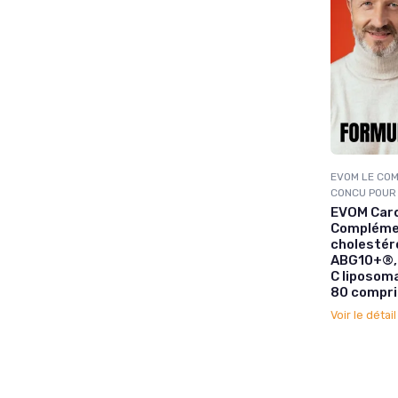
EVOM LE COM
CONCU POUR
EVOM Card
Complémen
cholestéro
ABG10+®, 
C liposoma
80 compr
Voir le détai