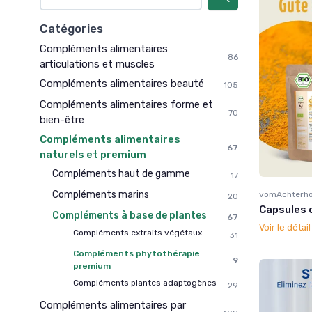
Catégories
Compléments alimentaires
86
articulations et muscles
Compléments alimentaires beauté
105
Compléments alimentaires forme et
70
bien-être
Compléments alimentaires
67
naturels et premium
Compléments haut de gamme
17
Compléments marins
vomAchterh
20
Capsules 
Compléments à base de plantes
67
Voir le détai
Compléments extraits végétaux
31
Compléments phytothérapie
9
premium
Compléments plantes adaptogènes
29
Compléments alimentaires par