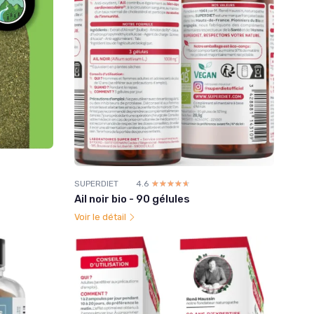
SUPERDIET
4.6
☆☆☆☆☆
★★★★★
Ail noir bio - 90 gélules
Voir le détail