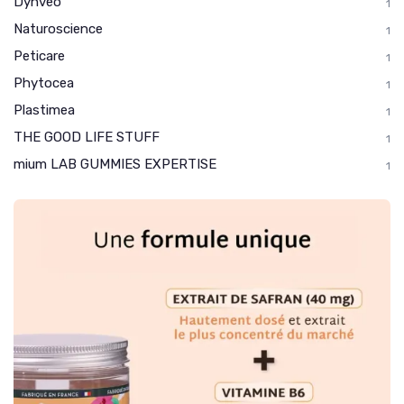
Dynveo
1
Naturoscience
1
Peticare
1
Phytocea
1
Plastimea
1
THE GOOD LIFE STUFF
1
mium LAB GUMMIES EXPERTISE
1