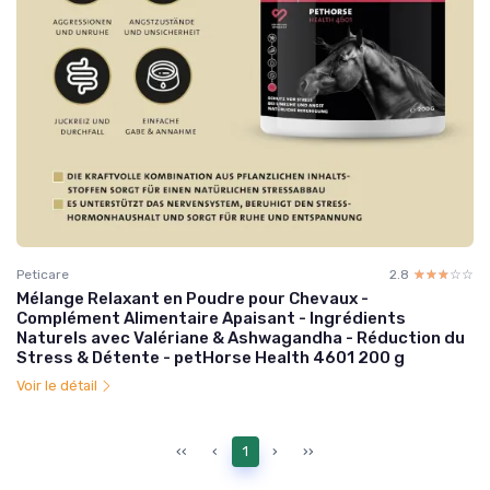
Peticare
2.8
☆☆☆☆☆
★★★★★
Mélange Relaxant en Poudre pour Chevaux -
Complément Alimentaire Apaisant - Ingrédients
Naturels avec Valériane & Ashwagandha - Réduction du
Stress & Détente - petHorse Health 4601 200 g
Voir le détail
‹‹
‹
1
›
››