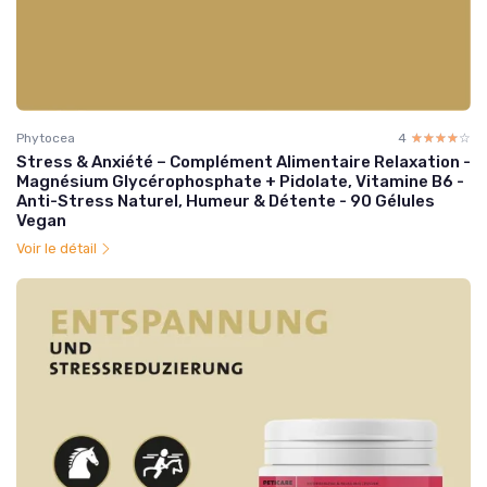
Phytocea
4
☆☆☆☆☆
★★★★★
Stress & Anxiété – Complément Alimentaire Relaxation -
Magnésium Glycérophosphate + Pidolate, Vitamine B6 -
Anti-Stress Naturel, Humeur & Détente - 90 Gélules
Vegan
Voir le détail