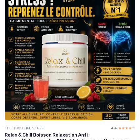
THE GOOD LIFE STUFF
4.4
☆☆☆☆☆
★★★★★
Relax & Chill Boisson Relaxation Anti-