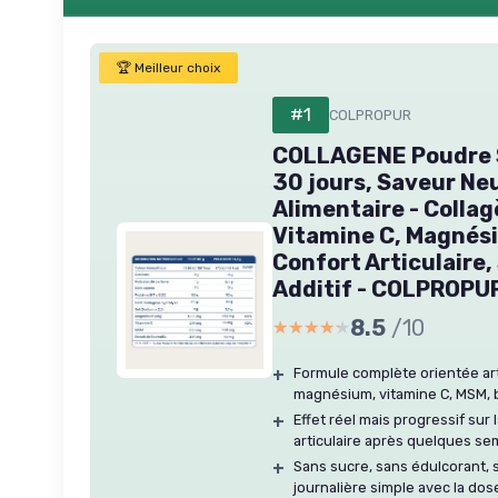
🏆 Meilleur choix
#1
COLPROPUR
COLLAGENE Poudre Sp
30 jours, Saveur N
Alimentaire - Colla
Vitamine C, Magnési
Confort Articulaire,
Additif - COLPROPUR
8.5
/10
★★★★★
★★★★★
+
Formule complète orientée artic
magnésium, vitamine C, MSM, 
+
Effet réel mais progressif sur l
articulaire après quelques se
+
Sans sucre, sans édulcorant, 
journalière simple avec la dos