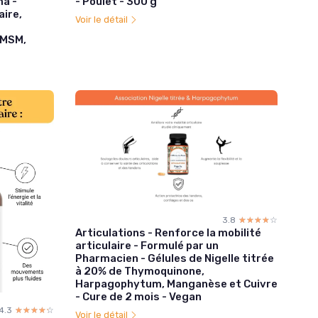
a -
- Poulet - 300 g
aire,
Voir le détail
 MSM,
3.8
☆☆☆☆☆
★★★★★
Articulations - Renforce la mobilité
articulaire - Formulé par un
Pharmacien - Gélules de Nigelle titrée
à 20% de Thymoquinone,
Harpagophytum, Manganèse et Cuivre
- Cure de 2 mois - Vegan
4.3
☆☆☆☆☆
★★★★★
Voir le détail