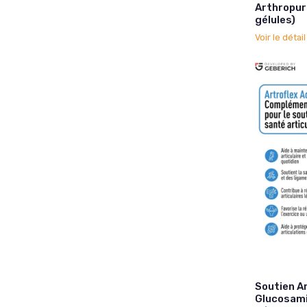
Arthropure
gélules)
Voir le détai
Soutien Ar
Glucosami