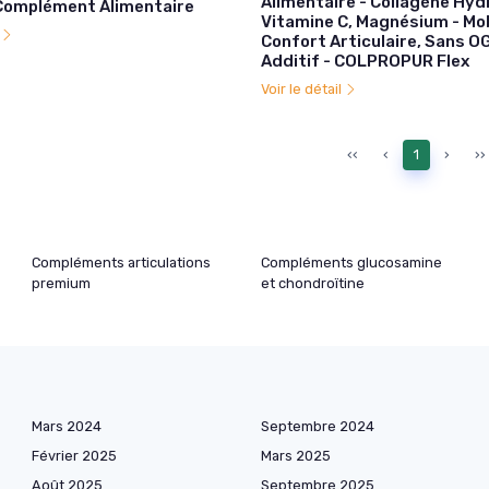
Alimentaire - Collagène Hyd
 Complément Alimentaire
Vitamine C, Magnésium - Mob
l
Confort Articulaire, Sans O
Additif - COLPROPUR Flex
Voir le détail
‹‹
‹
1
›
››
Compléments articulations
Compléments glucosamine
premium
et chondroïtine
Mars 2024
Septembre 2024
Février 2025
Mars 2025
Août 2025
Septembre 2025