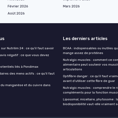
Février 2026
Mars 2026
Août 2026
lus
Les derniers articles
sur Nutrilim 24 : ce qu'il faut savoir
BCAA : indispensables ou inutiles q
mange assez de protéines
avis négatif : ce que vous devez
Nutralgic muscles : comment ce c
alimentaire peut soutenir vos muscl
otentiels liés à Pondimax
articulations
aires des meno actifs : ce qu'il faut
Optifibre danger : ce qu’il faut vrai
avant d’utiliser cette fibre de guar
s du manganèse et du cuivre dans
Nutralgic muscles : comprendre le r
compléments pour la fonction muscu
Liposomal, micellaire, phytosome : l
biodisponibilité vaut-elle vraiment s