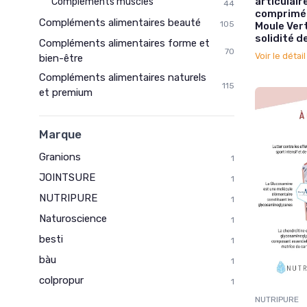
articulair
Compléments muscles
44
comprimés
Compléments alimentaires beauté
105
Moule Vert
solidité d
Compléments alimentaires forme et
70
Voir le détai
bien-être
Compléments alimentaires naturels
115
et premium
Marque
Granions
1
JOINTSURE
1
NUTRIPURE
1
Naturoscience
1
besti
1
bàu
1
colpropur
1
NUTRIPURE