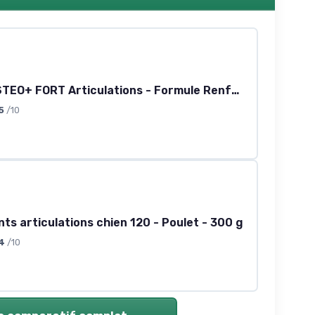
CHONDROSTEO+ FORT Articulations - Formule Renforcée - Curcuma - Mobilité & Souplesse Articulaire, Flexibilité, Capital Osseux - Glucosamine, Chondroïtine, MSM, Curcuma - 120 comprimés
5
/10
s articulations chien 120 - Poulet - 300 g
4
/10