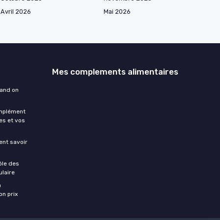
Avril 2026
Mai 2026
Mes complements alimentaires
uand on
omplément
es et vos
ment savoir
ôle des
laire
a
on prix