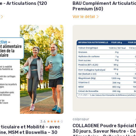
 - Articulations (120
BAU Complément Articulati
Premium (60)
l
Voir le détail
colpropur
3.6
☆☆☆☆☆
★★★★★
COLLAGENE Poudre Spécial M
ticulaire et Mobilité – avec
30 jours, Saveur Neutre - 
ne, MSM et Boswellia – 30