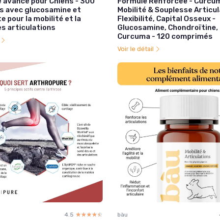
e avancé pour Chiens - 300
Formule Renforcée - Curcum
 avec glucosamine et
Mobilité & Souplesse Articul
e pour la mobilité et la
Flexibilité, Capital Osseux -
es articulations
Glucosamine, Chondroïtine,
Curcuma - 120 comprimés
l
Voir le détail
4.5
☆☆☆☆☆
★★★★★
bàu