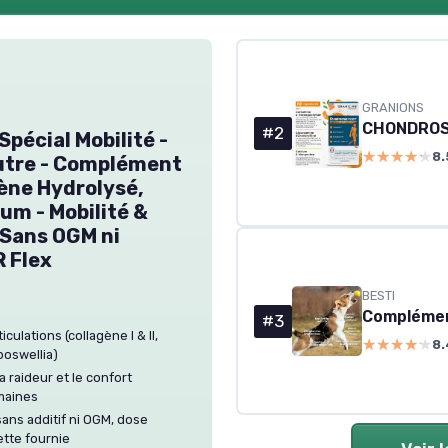
GRANIONS
#2
écial Mobilité -
★★★★★
★★★★★
8.
eutre - Complément
gène Hydrolysé,
um - Mobilité &
 Sans OGM ni
 Flex
BESTI
Complément
#3
ulations (collagène I & II,
★★★★★
★★★★★
8.
boswellia)
a raideur et le confort
maines
sans additif ni OGM, dose
ette fournie