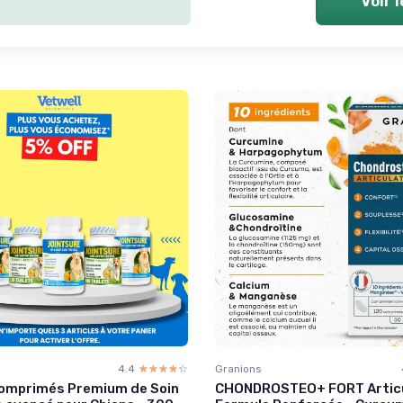
Voir 
4.4
☆☆☆☆☆
★★★★★
Granions
Comprimés Premium de Soin
CHONDROSTEO+ FORT Articu