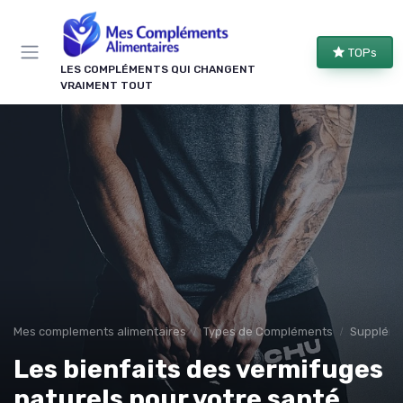
Panneau de gestion des cookies
TOPs
LES COMPLÉMENTS QUI CHANGENT
VRAIMENT TOUT
Mes complements alimentaires
Types de Compléments
Suppléme
Les bienfaits des vermifuges
naturels pour votre santé