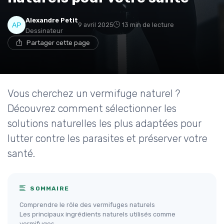
Alexandre Petit
9 avril 2025
13 min de lecture
Dessinateur
Partager cette page
Vous cherchez un vermifuge naturel ?
Découvrez comment sélectionner les
solutions naturelles les plus adaptées pour
lutter contre les parasites et préserver votre
santé.
SOMMAIRE
Comprendre le rôle des vermifuges naturels
Les principaux ingrédients naturels utilisés comme
vermifuges