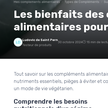
Mes complements alimentaires
Types de Compléments
Su
Les bienfaits de
alimentaires pour
Ludovic de Saint Pern
30 octobre 2024
15 min de lect
Testeur de produits
Tout savoir sur les compléments alimentair
nutriments essentiels, pièges à éviter et 
un mode de vie végétarien.
Comprendre les besoins