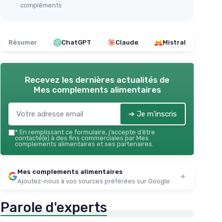
compléments
Résumer
ChatGPT
Claude
Mistral
Recevez les dernières actualités de
Mes complements alimentaires
➔ Je m'inscris
*
En remplissant ce formulaire, j’accepte d’être
contacté(e) à des fins commerciales par Mes
complements alimentaires et ses partenaires.
Mes complements alimentaires
Ajoutez-nous à vos sources préférées sur Google
Parole d'experts