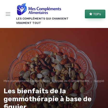
Panneau de gestion des cookies
TOPs
LES COMPLÉMENTS QUI CHANGENT
VRAIMENT TOUT
Mes complements alimentaires
Types de Compléments
Suppléme
Les bienfaits de la
gemmothérapie à base de
figuier