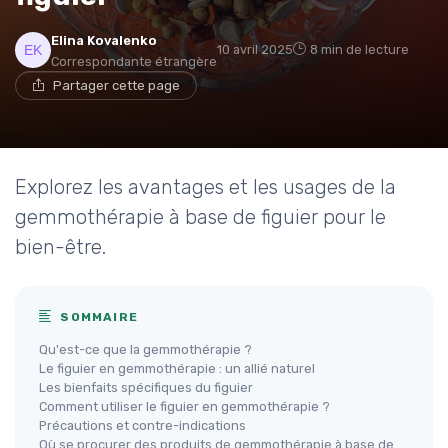
Elina Kovalenko
10 avril 2025
8 min de lecture
Correspondante étrangère
Partager cette page
Explorez les avantages et les usages de la
gemmothérapie à base de figuier pour le
bien-être.
SOMMAIRE
Qu'est-ce que la gemmothérapie ?
Le figuier en gemmothérapie : un allié naturel
Les bienfaits spécifiques du figuier
Comment utiliser le figuier en gemmothérapie ?
Précautions et contre-indications
Où se procurer des produits de gemmothérapie à base de