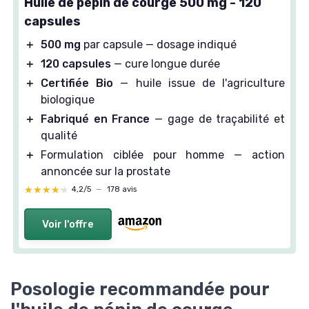
Huile de pépin de courge 500 mg - 120
capsules
＋
500 mg
par capsule — dosage indiqué
＋
120 capsules
— cure longue durée
＋
Certifiée Bio
— huile issue de l'agriculture
biologique
＋
Fabriqué en France
— gage de traçabilité et
qualité
＋
Formulation ciblée pour homme — action
annoncée sur la prostate
★★★★★
★★★★★
4,2/5
—
178 avis
Voir l'offre
Posologie recommandée pour