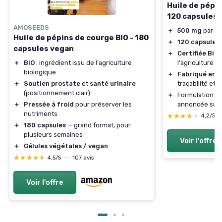
Huile de pépi
120 capsules
AMOSEEDS
＋
500 mg
par ca
Huile de pépins de courge BIO - 180
＋
120 capsules
capsules vegan
＋
Certifiée Bio
—
l'agriculture b
＋
BIO
: ingrédient issu de l'agriculture
biologique
＋
Fabriqué en 
traçabilité et q
＋
Soutien prostate
et
santé urinaire
(positionnement clair)
＋
Formulation c
annoncée sur l
＋
Pressée à froid
pour préserver les
nutriments
★★★★★
★★★★★
4,2/5
＋
180 capsules
— grand format, pour
plusieurs semaines
Voir l'offre
＋
Gélules végétales / vegan
★★★★★
★★★★★
4,5/5
—
107 avis
Voir l'offre