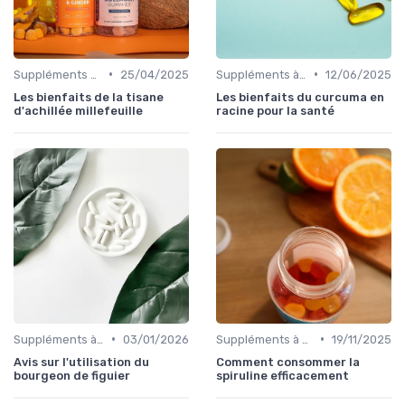
•
•
Suppléments à base de plantes
25/04/2025
Suppléments à base de plantes
12/06/2025
Les bienfaits de la tisane
Les bienfaits du curcuma en
d'achillée millefeuille
racine pour la santé
•
•
Suppléments à base de plantes
03/01/2026
Suppléments à base de plantes
19/11/2025
Avis sur l'utilisation du
Comment consommer la
bourgeon de figuier
spiruline efficacement