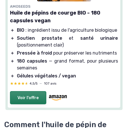
AMOSEEDS
Huile de pépins de courge BIO - 180
capsules vegan
＋
BIO
: ingrédient issu de l'agriculture biologique
＋
Soutien prostate
et
santé urinaire
(positionnement clair)
＋
Pressée à froid
pour préserver les nutriments
＋
180 capsules
— grand format, pour plusieurs
semaines
＋
Gélules végétales / vegan
★★★★★
★★★★★
4,5/5
—
107 avis
Voir l'offre
Comment l'huile de pépin de