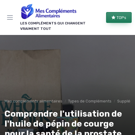
Panneau de gestion des cookies
TOPs
LES COMPLÉMENTS QUI CHANGENT
VRAIMENT TOUT
Mes complements alimentaires
Types de Compléments
Suppléme
Comprendre l'utilisation de
l'huile de pépin de courge
pour la santé de la prostate