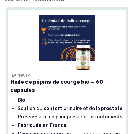
ILAPHARM
Huile de pépins de courge bio — 60
capsules
＋
Bio
＋
Soutien du
confort urinaire
et de la
prostate
＋
Pressée à froid
pour préserver les nutriments
＋
Fabriquée en France
＋
Capsules pratiques
pour un dosage constant