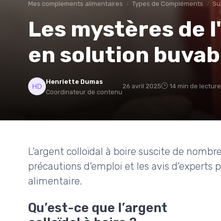
Mes complements alimentaires
Types de Compléments
Su
Les mystères de l'
en solution buvab
Henriette Dumas
26 avril 2025
14 min de lecture
Coordinateur de contenu
L’argent colloïdal à boire suscite de nomb
précautions d’emploi et les avis d’exper
alimentaire.
Qu’est-ce que l’argent