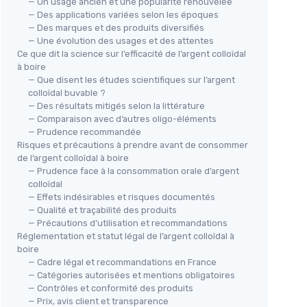
— Un usage ancien et une popularité renouvelée
— Des applications variées selon les époques
— Des marques et des produits diversifiés
— Une évolution des usages et des attentes
Ce que dit la science sur l’efficacité de l’argent colloïdal
à boire
— Que disent les études scientifiques sur l’argent
colloïdal buvable ?
— Des résultats mitigés selon la littérature
— Comparaison avec d’autres oligo-éléments
— Prudence recommandée
Risques et précautions à prendre avant de consommer
de l’argent colloïdal à boire
— Prudence face à la consommation orale d’argent
colloïdal
— Effets indésirables et risques documentés
— Qualité et traçabilité des produits
— Précautions d’utilisation et recommandations
Réglementation et statut légal de l’argent colloïdal à
boire
— Cadre légal et recommandations en France
— Catégories autorisées et mentions obligatoires
— Contrôles et conformité des produits
— Prix, avis client et transparence