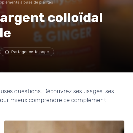
ppléments à base de plantes
argent colloïdal
le
Partager cette page
reuses questions. Découvrez ses usages, ses
ts pour mieux comprendre ce complément