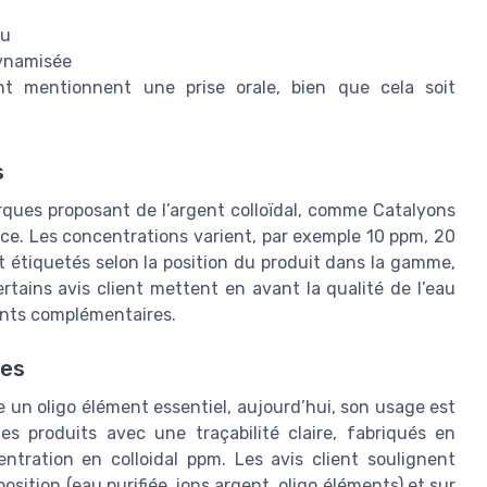
au
dynamisée
ent mentionnent une prise orale, bien que cela soit
s
rques proposant de l’argent colloïdal, comme Catalyons
nce. Les concentrations varient, par exemple 10 ppm, 20
 étiquetés selon la position du produit dans la gamme,
Certains avis client mettent en avant la qualité de l’eau
ments complémentaires.
tes
e un oligo élément essentiel, aujourd’hui, son usage est
 produits avec une traçabilité claire, fabriqués en
ntration en colloidal ppm. Les avis client soulignent
sition (eau purifiée, ions argent, oligo éléments) et sur