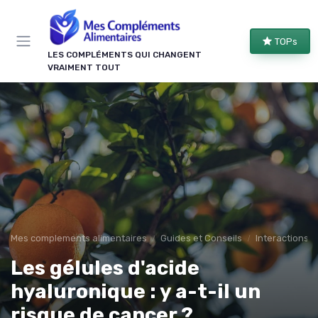
Panneau de gestion des cookies
TOPs
LES COMPLÉMENTS QUI CHANGENT
VRAIMENT TOUT
Mes complements alimentaires
Guides et Conseils
Interactions e
Les gélules d'acide
hyaluronique : y a-t-il un
risque de cancer ?