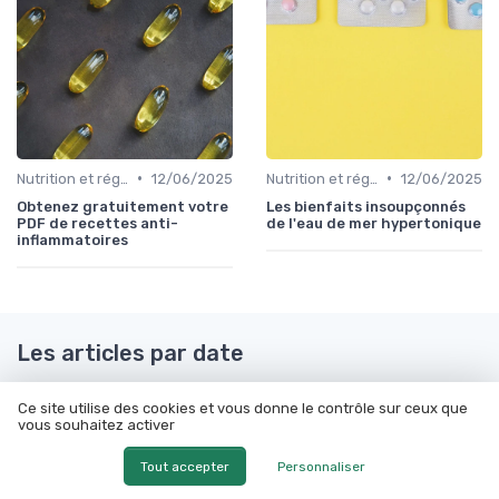
•
•
Nutrition et régime alimentaire
12/06/2025
Nutrition et régime alimentaire
12/06/2025
Obtenez gratuitement votre
Les bienfaits insoupçonnés
PDF de recettes anti-
de l'eau de mer hypertonique
inflammatoires
Les articles par date
Janvier 2024
Février 2024
Ce site utilise des cookies et vous donne le contrôle sur ceux que
Mars 2024
Septembre 2024
vous souhaitez activer
Octobre 2024
Novembre 2024
Tout accepter
Personnaliser
Décembre 2024
Janvier 2025