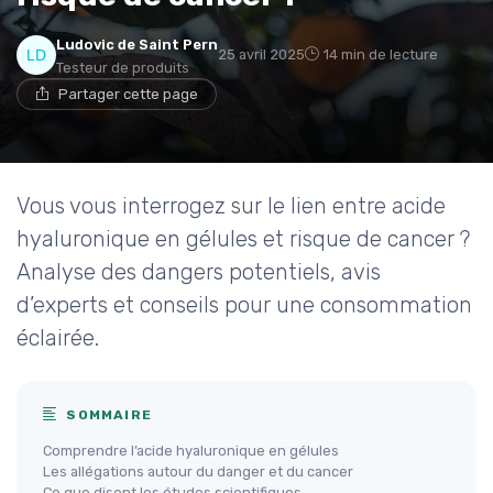
Ludovic de Saint Pern
25 avril 2025
14 min de lecture
Testeur de produits
Partager cette page
Vous vous interrogez sur le lien entre acide
hyaluronique en gélules et risque de cancer ?
Analyse des dangers potentiels, avis
d’experts et conseils pour une consommation
éclairée.
SOMMAIRE
Comprendre l’acide hyaluronique en gélules
Les allégations autour du danger et du cancer
Ce que disent les études scientifiques