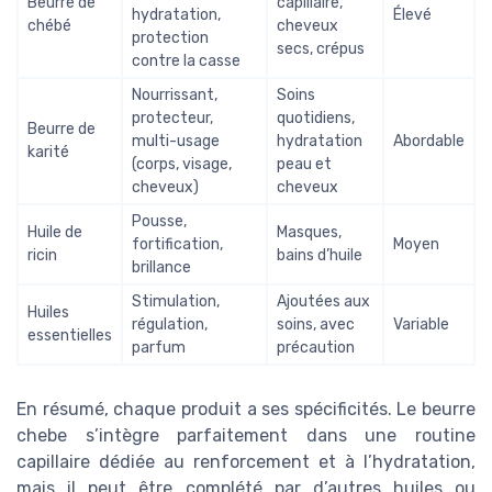
Beurre de
capillaire,
hydratation,
Élevé
chébé
cheveux
protection
secs, crépus
contre la casse
Nourrissant,
Soins
protecteur,
quotidiens,
Beurre de
multi-usage
hydratation
Abordable
karité
(corps, visage,
peau et
cheveux)
cheveux
Pousse,
Huile de
Masques,
fortification,
Moyen
ricin
bains d’huile
brillance
Stimulation,
Ajoutées aux
Huiles
régulation,
soins, avec
Variable
essentielles
parfum
précaution
En résumé, chaque produit a ses spécificités. Le beurre
chebe s’intègre parfaitement dans une routine
capillaire dédiée au renforcement et à l’hydratation,
mais il peut être complété par d’autres huiles ou