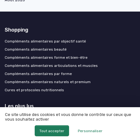
Shopping
Compléments alimentaires par objectif santé
Compléments alimentaires beauté
Compléments alimentaires forme et bien-être
Compléments alimentaires articulations et muscles
Compléments alimentaires par forme
Compléments alimentaires naturels et premium
Cures et protocoles nutritionnels
Les plus lus
Ce site utilise des cookies et vous donne le contrôle sur ceux que
Avis négatifs sur Nutrilim 24 : ce qu'il faut savoir
vous souhaitez activer
Nutra digest avis négatif : ce que vous devez savoir
Tout accepter
Personnaliser
Les risques potentiels liés à Pondimax