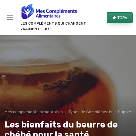
Panneau de gestion des cookies
TOPs
LES COMPLÉMENTS QUI CHANGENT
VRAIMENT TOUT
Mes complements alimentaires
Types de Compléments
Suppléme
Les bienfaits du beurre de
chébé pour la santé