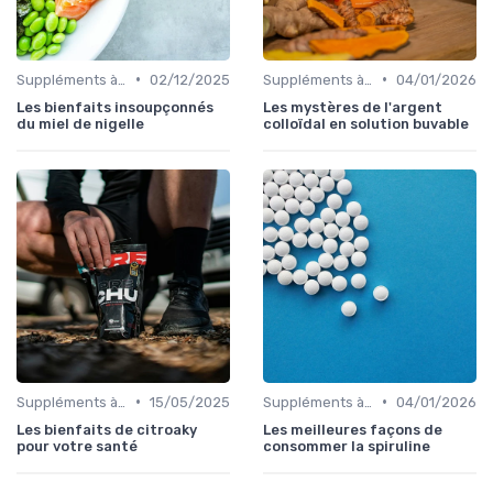
•
•
Suppléments à base de plantes
02/12/2025
Suppléments à base de plantes
04/01/2026
Les bienfaits insoupçonnés
Les mystères de l'argent
du miel de nigelle
colloïdal en solution buvable
•
•
Suppléments à base de plantes
15/05/2025
Suppléments à base de plantes
04/01/2026
Les bienfaits de citroaky
Les meilleures façons de
pour votre santé
consommer la spiruline