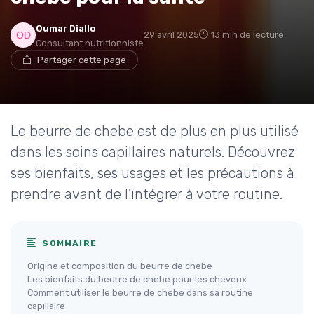
Oumar Diallo
29 avril 2025
13 min de lecture
Consultant nutritionniste
Partager cette page
Le beurre de chebe est de plus en plus utilisé
dans les soins capillaires naturels. Découvrez
ses bienfaits, ses usages et les précautions à
prendre avant de l’intégrer à votre routine.
SOMMAIRE
Origine et composition du beurre de chebe
Les bienfaits du beurre de chebe pour les cheveux
Comment utiliser le beurre de chebe dans sa routine
capillaire