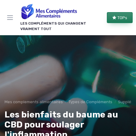
Panneau de gestion des cookies
TOPs
LES COMPLÉMENTS QUI CHANGENT
VRAIMENT TOUT
Mes complements alimentaires
Types de Compléments
Suppléme
Les bienfaits du baume au
CBD pour soulager
l'inflammation