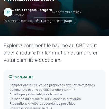
Jean-François Périgord
13 septembre 2025
Critique
8 min de lecture
Partager cette page
Explorez comment le baume au CBD peut
aider à réduire l'inflammation et améliorer
votre bien-être quotidien.
SOMMAIRE
Comprendre le CBD et ses propriétés anti-inflammatoires
Comment le baume au CBD fonctionne-t-il ?
Avantages potentiels pour la santé
Utilisation du baume au CBD : conseils pratiques
Précautions et effets secondaires possibles
Choisir le bon baume au CBD