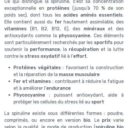
Ce qui distingue la spiruline, c’est sa concentration
exceptionnelle en
protéines
(jusqu’à 70 % de son
poids sec), dont tous les
acides aminés essentiels
.
Elle contient aussi du
fer
hautement assimilable, des
vitamines
(B1, B2, B12, E), des
minéraux
et des
antioxydants comme la
phycocyanine
. Ces éléments
sont particulièrement recherchés par les
sportifs
pour
soutenir la
performance
, la
récupération
et la lutte
contre le
stress oxydatif
lié à l’
effort
.
Protéines végétales
: favorisent la construction
et la réparation de la
masse musculaire
Fer et vitamines
: contribuent à réduire la fatigue
et à améliorer l’
endurance
Phycocyanine
: puissant antioxydant, aide à
protéger les cellules du stress lié au
sport
La spiruline existe sous différentes formes : poudre,
comprimés, ou encore en version
bio
. Le
prix
varie
selon la qualité, le mode de production (
spiruline bio