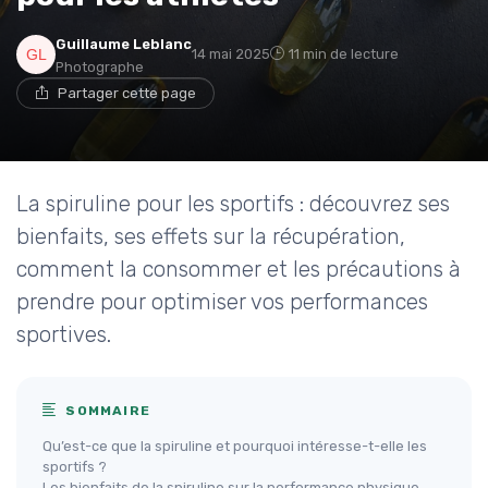
Guillaume Leblanc
14 mai 2025
11 min de lecture
Photographe
Partager cette page
La spiruline pour les sportifs : découvrez ses
bienfaits, ses effets sur la récupération,
comment la consommer et les précautions à
prendre pour optimiser vos performances
sportives.
SOMMAIRE
Qu’est-ce que la spiruline et pourquoi intéresse-t-elle les
sportifs ?
Les bienfaits de la spiruline sur la performance physique