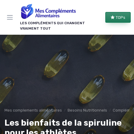
Panneau de gestion des cookies
TOPs
LES COMPLÉMENTS QUI CHANGENT
VRAIMENT TOUT
Mes complements alimentaires
Besoins Nutritionnels
Complément
Les bienfaits de la spiruline
pour les athlètes