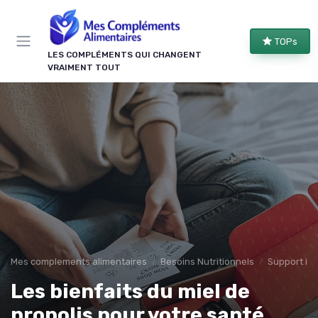
Panneau de gestion des cookies
TOPs
LES COMPLÉMENTS QUI CHANGENT
VRAIMENT TOUT
Mes complements alimentaires
Besoins Nutritionnels
Support im
Les bienfaits du miel de
propolis pour votre santé