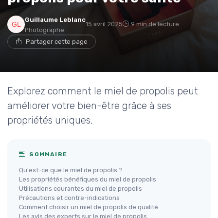
Guillaume Leblanc
15 avril 2025
9 min de lecture
Photographe
Partager cette page
Explorez comment le miel de propolis peut
améliorer votre bien-être grâce à ses
propriétés uniques.
SOMMAIRE
Qu'est-ce que le miel de propolis ?
Les propriétés bénéfiques du miel de propolis
Utilisations courantes du miel de propolis
Précautions et contre-indications
Comment choisir un miel de propolis de qualité
Les avis des experts sur le miel de propolis