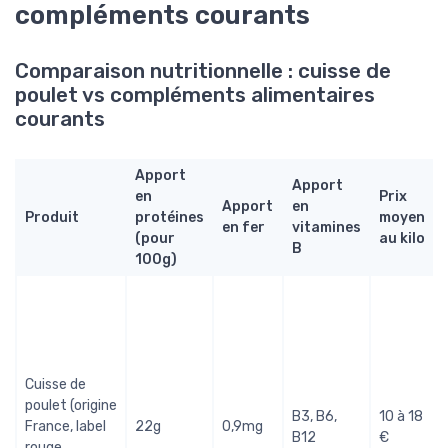
compléments courants
Comparaison nutritionnelle : cuisse de
poulet vs compléments alimentaires
courants
Apport
Apport
en
Prix
Apport
en
Produit
protéines
moyen
en fer
vitamines
(pour
au kilo
B
100g)
Cuisse de
poulet (origine
B3, B6,
10 à 18
France, label
22g
0,9mg
B12
€
g
rouge,