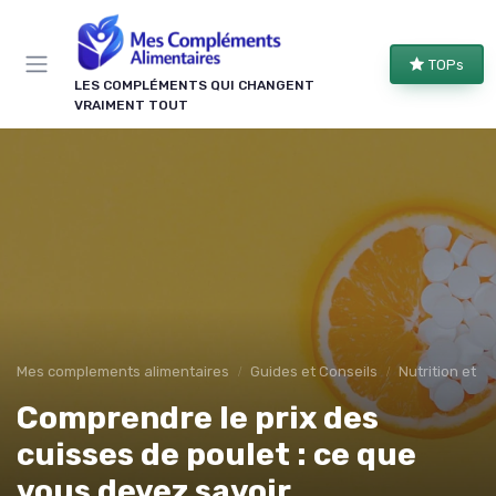
Panneau de gestion des cookies
TOPs
LES COMPLÉMENTS QUI CHANGENT
VRAIMENT TOUT
Mes complements alimentaires
Guides et Conseils
Nutrition et r
Comprendre le prix des
cuisses de poulet : ce que
vous devez savoir