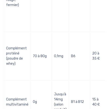
fermier)
Complément
protéiné
20 à
70 à 80g
0,1mg
B6
(poudre de
35 €
whey)
Jusqu’à
Complément
14mg
15 à
0g
B1 à B12
multivitaminé
(selon
40 €