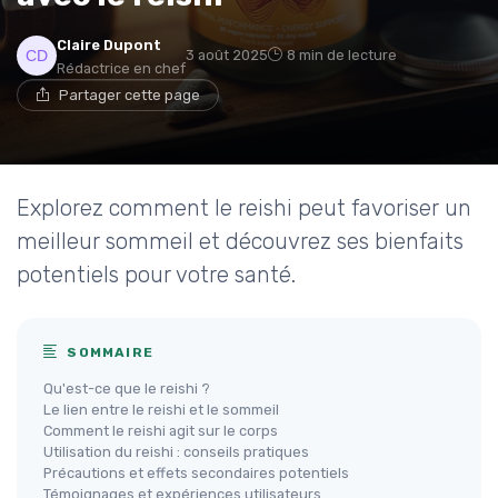
Claire Dupont
3 août 2025
8 min de lecture
Rédactrice en chef
Partager cette page
Explorez comment le reishi peut favoriser un
meilleur sommeil et découvrez ses bienfaits
potentiels pour votre santé.
SOMMAIRE
Qu'est-ce que le reishi ?
Le lien entre le reishi et le sommeil
Comment le reishi agit sur le corps
Utilisation du reishi : conseils pratiques
Précautions et effets secondaires potentiels
Témoignages et expériences utilisateurs