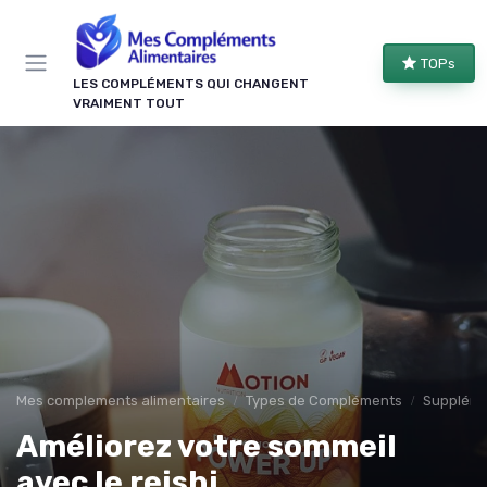
Panneau de gestion des cookies
TOPs
LES COMPLÉMENTS QUI CHANGENT
VRAIMENT TOUT
Mes complements alimentaires
Types de Compléments
Suppléme
Améliorez votre sommeil
avec le reishi