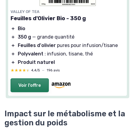
VALLEY OF TEA
Feuilles d'Olivier Bio - 350 g
＋
Bio
＋
350 g
— grande quantité
＋
Feuilles d'olivier
pures pour infusion/tisane
＋
Polyvalent
: infusion, tisane, thé
＋
Produit naturel
★★★★★
★★★★★
4,4/5
—
196 avis
Voir l'offre
Impact sur le métabolisme et la
gestion du poids