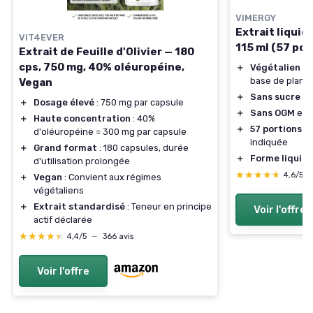
VIMERGY
Extrait liquide
VIT4EVER
115 ml (57 por
Extrait de Feuille d'Olivier — 180
cps, 750 mg, 40% oléuropéine,
＋
Végétalien
— 
base de plant
Vegan
＋
Sans sucre
e
＋
Dosage élevé
: 750 mg par capsule
＋
Sans OGM
et
s
＋
Haute concentration
: 40%
＋
57 portions
— 
d'oléuropéine = 300 mg par capsule
indiquée
＋
Grand format
: 180 capsules, durée
＋
Forme liquid
d'utilisation prolongée
★★★★★
★★★★★
4,6/5
＋
Vegan
: Convient aux régimes
végétaliens
＋
Extrait standardisé
: Teneur en principe
Voir l'offre
actif déclarée
★★★★★
★★★★★
4,4/5
—
366 avis
Voir l'offre