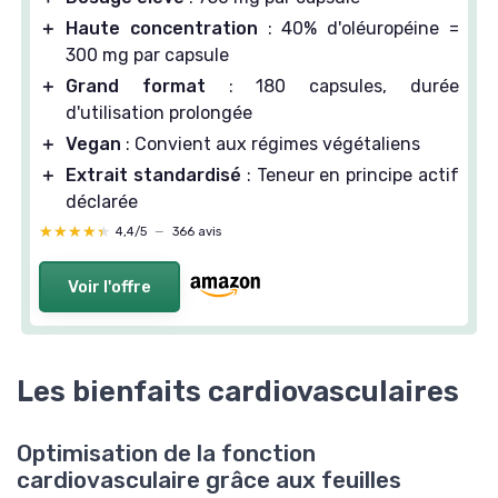
＋
Haute concentration
: 40% d'oléuropéine =
300 mg par capsule
＋
Grand format
: 180 capsules, durée
d'utilisation prolongée
＋
Vegan
: Convient aux régimes végétaliens
＋
Extrait standardisé
: Teneur en principe actif
déclarée
★★★★★
★★★★★
4,4/5
—
366 avis
Voir l'offre
Les bienfaits cardiovasculaires
Optimisation de la fonction
cardiovasculaire grâce aux feuilles