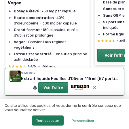
base de plant
Vegan
＋
Sans sucre
e
＋
Dosage élevé
: 750 mg par capsule
＋
Sans OGM
et
s
＋
Haute concentration
: 40%
＋
57 portions
— 
d'oléuropéine = 300 mg par capsule
indiquée
＋
Grand format
: 180 capsules, durée
＋
Forme liquid
d'utilisation prolongée
★★★★★
★★★★★
4,6/5
＋
Vegan
: Convient aux régimes
végétaliens
＋
Extrait standardisé
: Teneur en principe
Voir l'offre
actif déclarée
★★★★★
★★★★★
4,4/5
—
366 avis
VIMERGY
Extrait liquide Feuilles d'Olivier 115 ml (57 portions)
Voir l'offre
🔥
Voir l'offre
Ce site utilise des cookies et vous donne le contrôle sur ceux que
vous souhaitez activer
Tout accepter
Personnaliser
Les articles par date