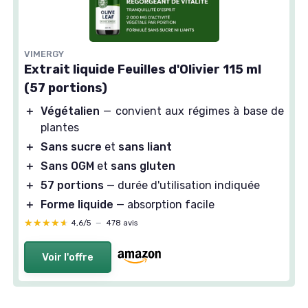
VIMERGY
Extrait liquide Feuilles d'Olivier 115 ml
(57 portions)
＋
Végétalien
— convient aux régimes à base de
plantes
＋
Sans sucre
et
sans liant
＋
Sans OGM
et
sans gluten
＋
57 portions
— durée d'utilisation indiquée
＋
Forme liquide
— absorption facile
★★★★★
★★★★★
4,6/5
—
478 avis
Voir l'offre