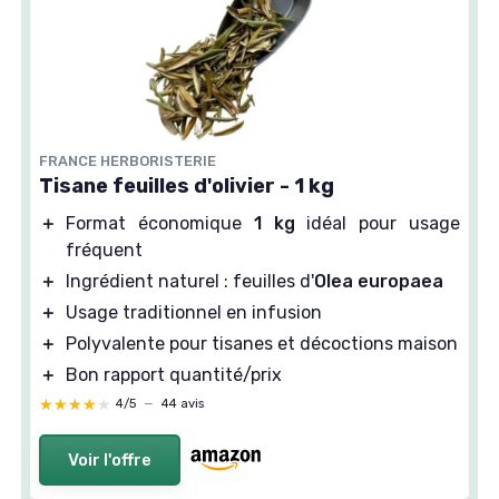
FRANCE HERBORISTERIE
Tisane feuilles d'olivier - 1 kg
＋
Format économique
1 kg
idéal pour usage
fréquent
＋
Ingrédient naturel : feuilles d'
Olea europaea
＋
Usage traditionnel en infusion
＋
Polyvalente pour tisanes et décoctions maison
＋
Bon rapport quantité/prix
★★★★★
★★★★★
4/5
—
44 avis
Voir l'offre