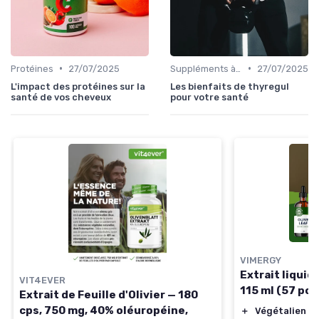
•
•
Protéines
27/07/2025
Suppléments à base de plantes
27/07/2025
L'impact des protéines sur la
Les bienfaits de thyregul
santé de vos cheveux
pour votre santé
VIMERGY
Extrait liquide
VIT4EVER
115 ml (57 por
Extrait de Feuille d'Olivier — 180
cps, 750 mg, 40% oléuropéine,
＋
Végétalien
— 