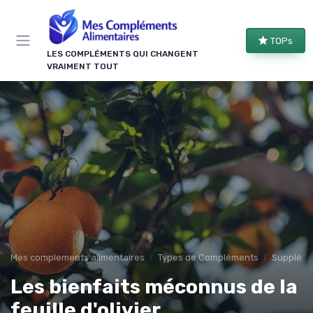
Panneau de gestion des cookies
TOPs
LES COMPLÉMENTS QUI CHANGENT
VRAIMENT TOUT
Mes complements alimentaires
Types de Compléments
Suppléme
Les bienfaits méconnus de la
feuille d'olivier