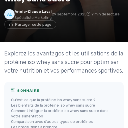
Annie-Claude Laval
29 septembre 2025
9 min de lecture
Spécialiste Marketing
Partager cette page
Explorez les avantages et les utilisations de la
protéine iso whey sans sucre pour optimiser
votre nutrition et vos performances sportives.
SOMMAIRE
Qu'est-ce que la protéine iso whey sans sucre ?
Les bienfaits de la protéine iso whey sans sucre
Comment intégrer la protéine iso whey sans sucre dans
votre alimentation
Comparaison avec d'autres types de protéines
Les précautions à prendre