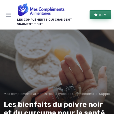
Panneau de gestion des cookies
TOPs
LES COMPLÉMENTS QUI CHANGENT
VRAIMENT TOUT
Mes complements alimentaires
Types de Compléments
Suppléme
Les bienfaits du poivre noir
et du curcuma pour la santé