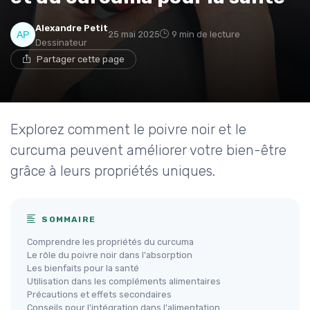
Alexandre Petit
25 mai 2025
9 min de lecture
Dessinateur
Partager cette page
Explorez comment le poivre noir et le
curcuma peuvent améliorer votre bien-être
grâce à leurs propriétés uniques.
SOMMAIRE
Comprendre les propriétés du curcuma
Le rôle du poivre noir dans l'absorption
Les bienfaits pour la santé
Utilisation dans les compléments alimentaires
Précautions et effets secondaires
Conseils pour l'intégration dans l'alimentation