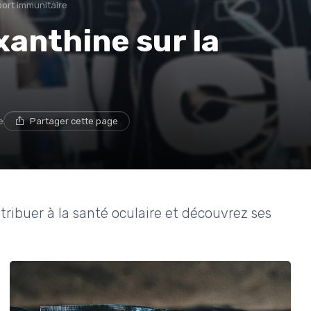
ort immunitaire
xanthine sur la
e
Partager cette page
ibuer à la santé oculaire et découvrez ses