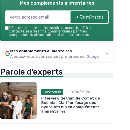
Mes complements alimentaires
➔ Je m'inscris
*
En remplissant ce formulaire, j’accepte d’être
contacté(e) à des fins commerciales par Mes
complements alimentaires et ses partenaires.
Mes complements alimentaires
Ajoutez-nous à vos sources préférées sur Google
Parole d'experts
•
10/06/2026
Interview
Interview de Camille Comet de
Boèmia : Clarifier l’usage des
hydrolats bio en compléments
alimentaires