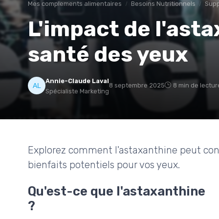
Mes complements alimentaires
Besoins Nutritionnels
Supp
L'impact de l'asta
santé des yeux
Annie-Claude Laval
8 septembre 2025
8 min de lectur
Spécialiste Marketing
Explorez comment l'astaxanthine peut contr
bienfaits potentiels pour vos yeux.
Qu'est-ce que l'astaxanthine
?