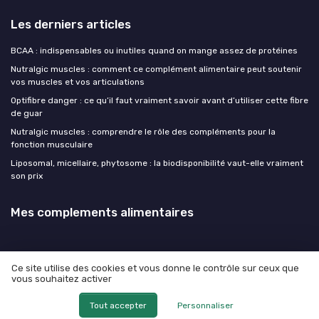
Les derniers articles
BCAA : indispensables ou inutiles quand on mange assez de protéines
Nutralgic muscles : comment ce complément alimentaire peut soutenir
vos muscles et vos articulations
Optifibre danger : ce qu’il faut vraiment savoir avant d’utiliser cette fibre
de guar
Nutralgic muscles : comprendre le rôle des compléments pour la
fonction musculaire
Liposomal, micellaire, phytosome : la biodisponibilité vaut-elle vraiment
son prix
Mes complements alimentaires
Ce site utilise des cookies et vous donne le contrôle sur ceux que
vous souhaitez activer
Mentions légales
Politique de confidentialité
© Mes complements alimentaires 2026
Tout accepter
Personnaliser