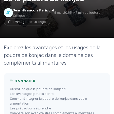
Jean-François Périgord
8 mai 2025
7 min de lecture
Critique
Partager cette page
Explorez les avantages et les usages de la
poudre de konjac dans le domaine des
compléments alimentaires.
SOMMAIRE
Qu'est-ce que la poudre de konjac ?
Les avantages pour la santé
Comment intégrer la poudre de konjac dans votre
alimentation
Les précautions à prendre
Comparaison avec d'autres compléments alimentaires