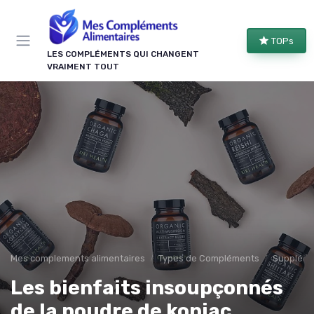
Panneau de gestion des cookies
TOPs
LES COMPLÉMENTS QUI CHANGENT
VRAIMENT TOUT
Mes complements alimentaires
Types de Compléments
Suppléme
Les bienfaits insoupçonnés
de la poudre de konjac