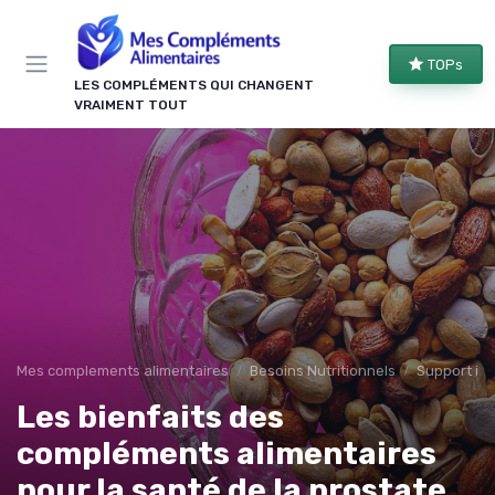
Panneau de gestion des cookies
TOPs
LES COMPLÉMENTS QUI CHANGENT
VRAIMENT TOUT
Mes complements alimentaires
Besoins Nutritionnels
Support im
Les bienfaits des
compléments alimentaires
pour la santé de la prostate