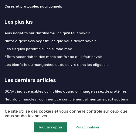
Cures et protocoles nutritionnels
Les plus lus
Avis négatifs sur Nutrilim 24 : ce qu'il faut savoir
Nutra digest avis négatif : ce que vous devez savoir
Les risques potentiels liés à Pondimax
Effets secondaires des meno actifs : ce qu'il faut savoir
Les bienfaits du manganèse et du cuivre dans les oligosols
Les derniers articles
BCAA : indispensables ou inutiles quand on mange assez de protéines
Nutralgic muscles : comment ce complément alimentaire peut soutenir
vos muscles et vos articulations
Ce site utilise des cookies et vous donne le contrôle sur ceux que
Optifibre danger : ce qu’il faut vraiment savoir avant d’utiliser cette fibre
vous souhaitez activer
de guar
Nutralgic muscles : comprendre le rôle des compléments pour la
Tout accepter
Personnaliser
fonction musculaire