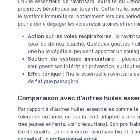
L’huile essentielle de ravintsara, extraite du
Cinn
propriétés bénéfiques sur la santé. Cette huile, so
le système immunitaire, notamment lors des période
pour aider à dégager les voies respiratoires et renfo
Action sur les voies respiratoires
: la ravint
toux ou de nez bouché. Quelques gouttes huile
une huile végétale, peuvent apporter un soula
Soutien du système immunitaire
: plusieu
soulignent son intérêt en prévention, surtout en
Effet tonique
: l’huile essentielle ravintsara e
de fatigue passagère.
Comparaison avec d’autres huiles essen
Par rapport à d’autres huiles essentielles comme le 
tolérance cutanée, ce qui la rend adaptée à une u
très jeunes enfants, voir précautions). Son prix habi
bio de qualité. Le choix entre ravintsara bio et d’
conseils d’un professionnel santé.