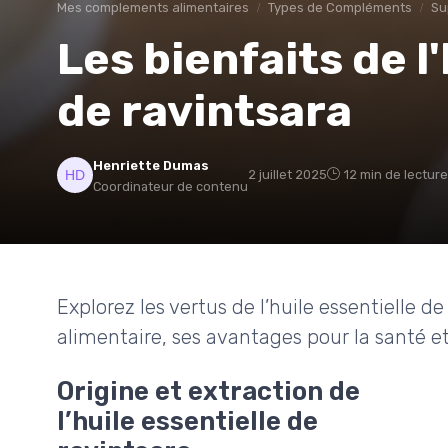
Mes complements alimentaires
Types de Compléments
Su
Les bienfaits de l
de ravintsara
Henriette Dumas
2 juillet 2025
12 min de lecture
Coordinateur de contenu
Explorez les vertus de l’huile essentielle 
alimentaire, ses avantages pour la santé et
Origine et extraction de
l’huile essentielle de