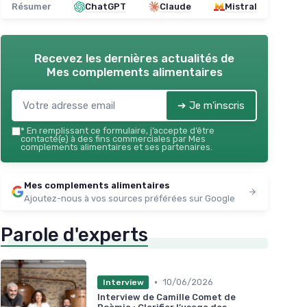
Résumer
ChatGPT
Claude
Mistral
Recevez les dernières actualités de
Mes complements alimentaires
➔ Je m'inscris
*
En remplissant ce formulaire, j’accepte d’être
contacté(e) à des fins commerciales par Mes
complements alimentaires et ses partenaires.
Mes complements alimentaires
Ajoutez-nous à vos sources préférées sur Google
Parole d'experts
•
10/06/2026
Interview
Interview de Camille Comet de