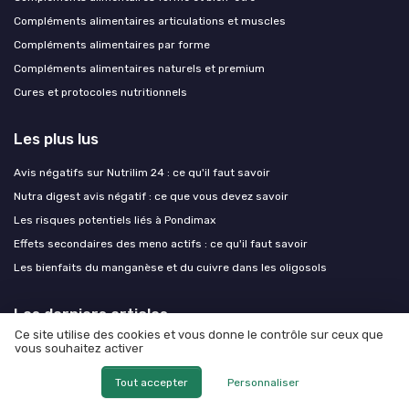
Compléments alimentaires articulations et muscles
Compléments alimentaires par forme
Compléments alimentaires naturels et premium
Cures et protocoles nutritionnels
Les plus lus
Avis négatifs sur Nutrilim 24 : ce qu'il faut savoir
Nutra digest avis négatif : ce que vous devez savoir
Les risques potentiels liés à Pondimax
Effets secondaires des meno actifs : ce qu'il faut savoir
Les bienfaits du manganèse et du cuivre dans les oligosols
Les derniers articles
Ce site utilise des cookies et vous donne le contrôle sur ceux que
BCAA : indispensables ou inutiles quand on mange assez de protéines
vous souhaitez activer
Nutralgic muscles : comment ce complément alimentaire peut soutenir
Tout accepter
Personnaliser
vos muscles et vos articulations