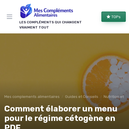
Panneau de gestion des cookies
TOPs
LES COMPLÉMENTS QUI CHANGENT
VRAIMENT TOUT
Mes complements alimentaires
Guides et Conseils
Nutrition et r
Comment élaborer un menu
pour le régime cétogène en
PDF