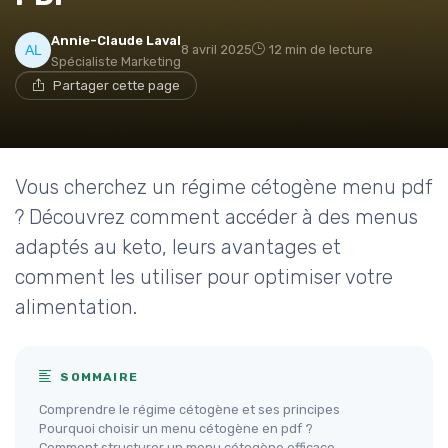
Annie-Claude Laval
8 avril 2025
12 min de lecture
Spécialiste Marketing
Partager cette page
Vous cherchez un régime cétogène menu pdf
? Découvrez comment accéder à des menus
adaptés au keto, leurs avantages et
comment les utiliser pour optimiser votre
alimentation.
SOMMAIRE
Comprendre le régime cétogène et ses principes
Pourquoi choisir un menu cétogène en pdf ?
Comment structurer un menu cétogène efficace